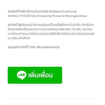
#สตีลซิตี้ #ฟิตติ้งท่อร้อยสายไฟ #SafetyIsOurPriority
#STEELCITYไม่มีตัวย่อ #SteelCityThailand #StrongAsSteel
สตีลซิตี้ ผู้ผลิตและจำหน่ายอุปกรณ์บ็อกซ์ไฟฟ้าและตัวจับยึด สำหรับท่อ
ร้อยสายไฟเหล็กชนิดต่างๆ เช่น ท่อร้อยสายไฟ EMT, ท่อ IMC, ท่อ RSC
งานโครงการขนาดใหญ่ และอุปกรณ์ฟิตติ้งท่อกันระเบิด พร้อมอุปกรณ์
ระบบป้องกันฟ้าผ่า
พูดคุยกับเราได้ที่ LINE official @steelcity