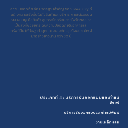
ความปลอดภัย คือ มาตรฐานสำคัญ ของ Steel City ที่
สร้างความเชื่อมั่นในตัวสินค้าและบริการ ภายใต้แบรนด์
Steel City ซึ่งสินค้า อุปกรณ์ท่อร้อยสายไฟฟ้าของเรา
เป็นสิ่งที่ช่วยยกระดับความปลอดภัยในอาคารและ
ทรัพย์สิน ให้กับลูกค้าบุคคลและองค์กรธุรกิจขนาดใหญ่
มาอย่างยาวนาน กว่า 30 ปี
ประเภทที่ 4 : บริการรับออกแบบและทำแม่
พิมพ์
บริการรับออกแบบและทำแม่พิมพ์
งานเหล็กหล่อ