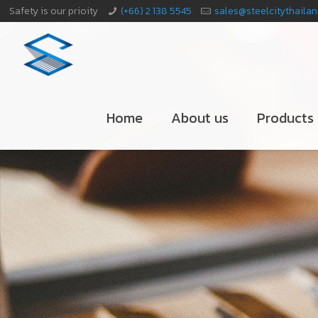
Safety is our prioity
(+66) 2 138 5545
sales@steelcitythaila
Home
About us
Products