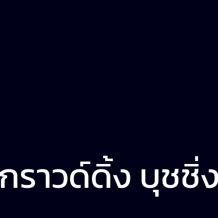
กราวด์ดิ้ง บุชชิ่