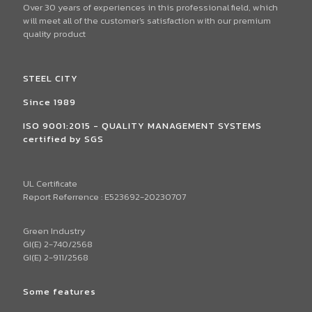
Over 30 years of experiences in this professional field, which
will meet all of the customer's satisfaction with our premium
quality product
STEEL CITY
Since 1989
ISO 9001:2015 - QUALITY MANAGEMENT SYSTEMS
certified by SGS
UL Certificate
Report Referrence : E523692-20230707
Green Industry
GI(E) 2-740/2568
GI(E) 2-911/2568
Some features