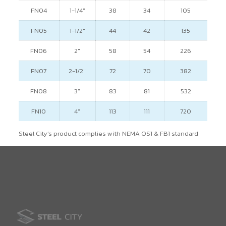
FN04
1-1/4″
38
34
105
FN05
1-1/2″
44
42
135
FN06
2″
58
54
226
FN07
2-1/2″
72
70
382
FN08
3″
83
81
532
FN10
4″
113
111
720
Steel City’s product complies with NEMA OS1 & FB1 standard