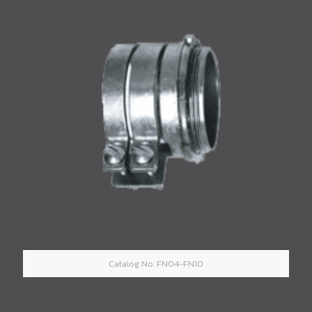
Catalog No. FN04-FN10