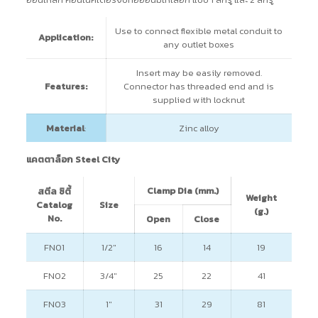
Use to connect flexible metal conduit to
Application:
any outlet boxes
Insert may be easily removed.
Features:
Connector has threaded end and is
supplied with locknut
Material
:
Zinc alloy
แคตตาล็อก Steel City
Clamp Dia (mm.)
สตีล ซิตี้
Weight
Catalog
Size
(g.)
No.
Open
Close
FN01
1/2″
16
14
19
FN02
3/4″
25
22
41
FN03
1″
31
29
81