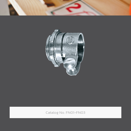
Catalog No. FN01-FN03