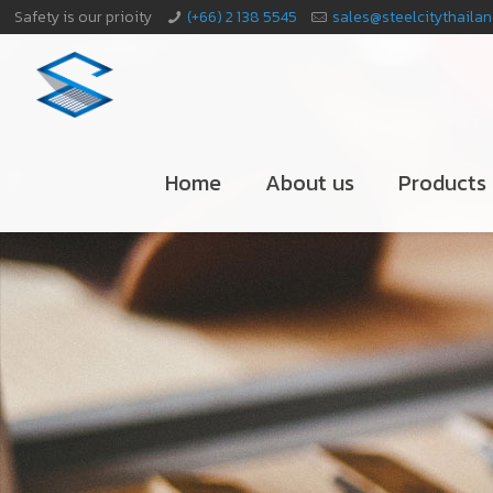
Safety is our prioity
(+66) 2 138 5545
sales@steelcitythaila
Home
About us
Products