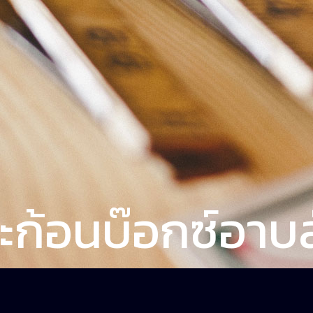
ะก้อนบ๊อกซ์อาบส