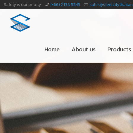
Safety is our prioity
(+66) 2 138 5545
sales@steelcitythaila
Home
About us
Products