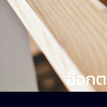
อ๊อกต