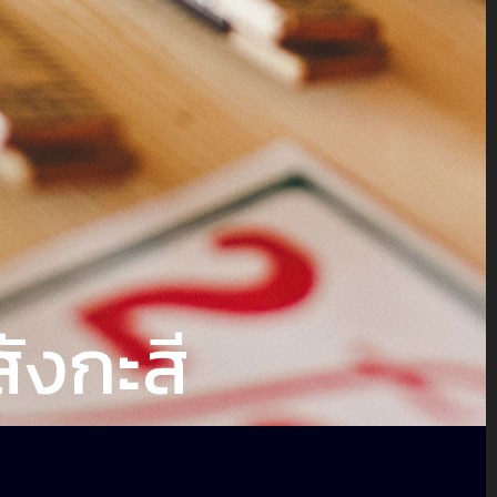
ังกะสี